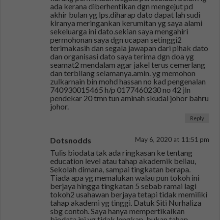
ada kerana diberhentikan dgn mengejut pd
akhir bulan yg lps.diharap dato dapat lah sudi
kiranya meringankan kerumitan yg saya alami
sekeluarga ini dato.sekian saya mengahiri
permohonan saya dgn ucapan setinggi2
terimakasih dan segala jawapan dari pihak dato
dan organisasi dato saya terima dgn doa yg
seamat2 mendalam agar jakel terus cemerlang
dan terbilang selamanya.amin. yg memohon
zulkarnain bin mohd hassan no kad pengenalan
740930015465 h/p 0177460230 no 42 jln
pendekar 20 tmn tun aminah skudai johor bahru
johor.
Reply
Dotsnodds
May 6, 2020 at 11:51 pm
Tulis biodata tak ada ringkasan ke tentang
education level atau tahap akademik beliau,
Sekolah dimana, sampai tingkatan berapa.
Tiada apa yg memalukan walau pun tokoh ini
berjaya hingga tingkatan 5 sebab ramai lagi
tokoh2 usahawan berjaya tetapi tidak memiliki
tahap akademi yg tinggi. Datuk Siti Nurhaliza
sbg contoh. Saya hanya mempertikaikan
biodata ini yg tidak lengkap, bukan tahap