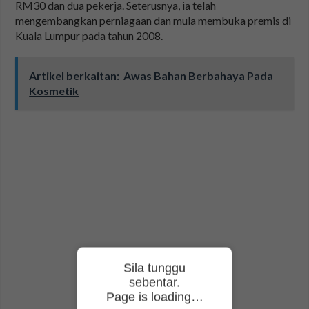
RM30 dan dua pekerja. Seterusnya, ia telah
mengembangkan perniagaan dan mula membuka premis di
Kuala Lumpur pada tahun 2008.
Artikel berkaitan:
Awas Bahan Berbahaya Pada
Kosmetik
Sila tunggu
sebentar.
Page is loading…