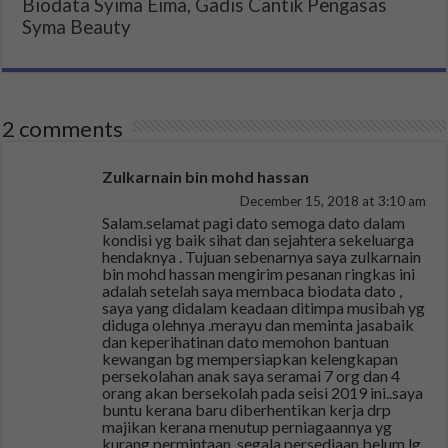
Biodata Syima Eima, Gadis Cantik Pengasas
Syma Beauty
2 comments
Zulkarnain bin mohd hassan
December 15, 2018 at 3:10 am
Salam.selamat pagi dato semoga dato dalam
kondisi yg baik sihat dan sejahtera sekeluarga
hendaknya . Tujuan sebenarnya saya zulkarnain
bin mohd hassan mengirim pesanan ringkas ini
adalah setelah saya membaca biodata dato ,
saya yang didalam keadaan ditimpa musibah yg
diduga olehnya .merayu dan meminta jasabaik
dan keperihatinan dato memohon bantuan
kewangan bg mempersiapkan kelengkapan
persekolahan anak saya seramai 7 org dan 4
orang akan bersekolah pada seisi 2019 ini..saya
buntu kerana baru diberhentikan kerja drp
majikan kerana menutup perniagaannya yg
kurang permintaan .segala persediaan belum lg