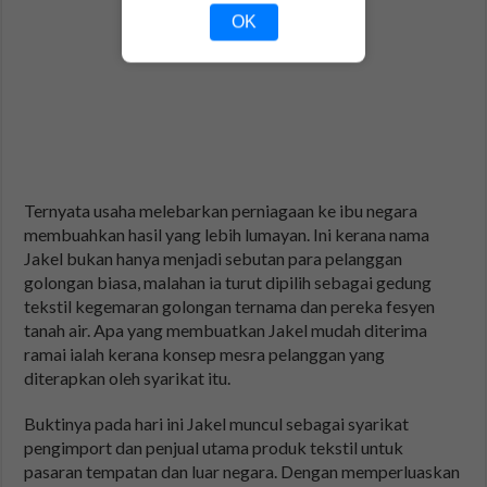
OK
Ternyata usaha melebarkan perniagaan ke ibu negara
membuahkan hasil yang lebih lumayan. Ini kerana nama
Jakel bukan hanya menjadi sebutan para pelanggan
golongan biasa, malahan ia turut dipilih sebagai gedung
tekstil kegemaran golongan ternama dan pereka fesyen
tanah air. Apa yang membuatkan Jakel mudah diterima
ramai ialah kerana konsep mesra pelanggan yang
diterapkan oleh syarikat itu.
Buktinya pada hari ini Jakel muncul sebagai syarikat
pengimport dan penjual utama produk tekstil untuk
pasaran tempatan dan luar negara. Dengan memperluaskan